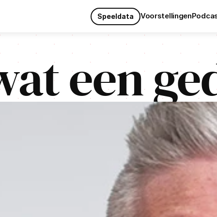
Voorstellingen
Podca
Speeldata
Voorstellingen
Podca
wat een ge