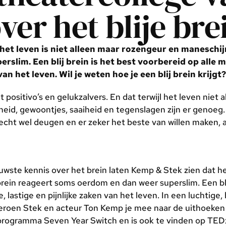
er het blije bre
, het leven is niet alleen maar rozengeur en maneschij
slim. Een blij brein is het best voorbereid op alle m
an het leven. Wil je weten hoe je een blij brein krijgt?
positivo’s en gelukzalvers. En dat terwijl het leven niet 
heid, gewoontjes, saaiheid en tegenslagen zijn er genoe
echt wel deugen en er zeker het beste van willen maken, a
euwste kennis over het brein laten Kemp & Stek zien dat he
brein reageert soms oerdom en dan weer superslim. Een blij
lastige en pijnlijke zaken van het leven. In een luchtige, 
roen Stek en acteur Ton Kemp je mee naar de uithoeken v
programma Seven Year Switch en is ook te vinden op TED