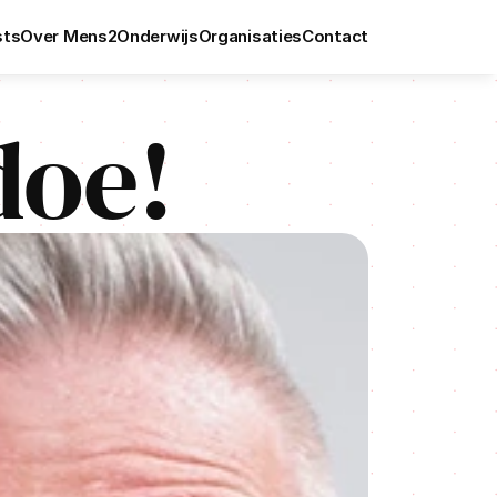
sts
Over Mens2
Onderwijs
Organisaties
Contact
sts
Over Mens2
Onderwijs
Organisaties
Contact
doe!