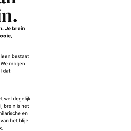
in.
n. Je brein
ooie,
alleen bestaat
g. We mogen
l dat
t wel degelijk
 brein is het
hilarische en
an het blije
x.